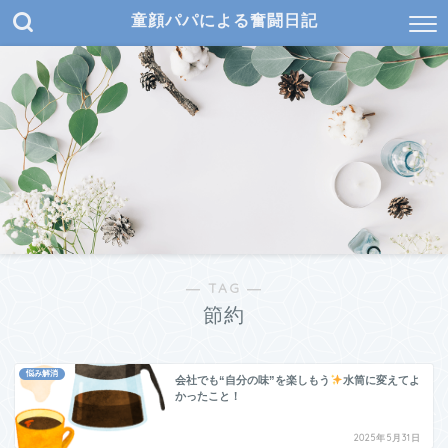
童顔パパによる奮闘日記
― TAG ―
節約
悩み解消
会社でも“自分の味”を楽しもう
水筒に変えてよ
かったこと！
2025年5月31日