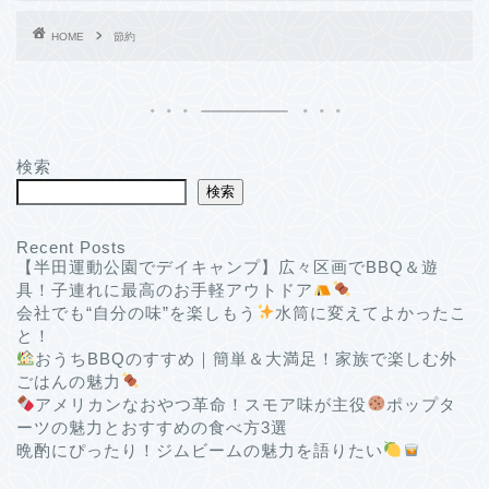
HOME
節約
検索
検索
Recent Posts
【半田運動公園でデイキャンプ】広々区画でBBQ＆遊
具！子連れに最高のお手軽アウトドア
会社でも“自分の味”を楽しもう
水筒に変えてよかったこ
と！
おうちBBQのすすめ｜簡単＆大満足！家族で楽しむ外
ごはんの魅力
アメリカンなおやつ革命！スモア味が主役
ポップタ
ーツの魅力とおすすめの食べ方3選
晩酌にぴったり！ジムビームの魅力を語りたい