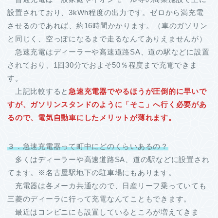
設置されており、3kWh程度の出力です。ゼロから満充電
させるのであれば、約16時間かかります。（車のガソリン
と同じく、空っぽになるまで走るなんてありえませんが）
急速充電はディーラーや高速道路SA、道の駅などに設置
されており、1回30分でおよそ50％程度まで充電できま
す。
上記比較すると
急速充電器でやるほうが圧倒的に早いで
すが、ガソリンスタンドのように「そこ」へ行く必要があ
るので、電気自動車にしたメリットが薄れます。
３．急速充電器って町中にどのくらいあるの？
多くはディーラーや高速道路SA、道の駅などに設置され
てます。※名古屋駅地下の駐車場にもあります。
充電器は各メーカ共通なので、日産リーフ乗っていても
三菱のディーラに行って充電なんてこともできます。
最近はコンビニにも設置しているところが増えてきま