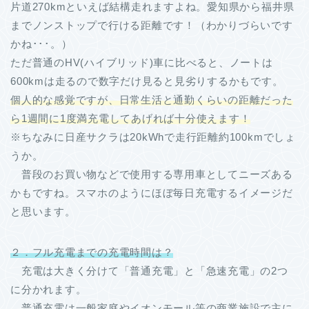
片道270kmといえば結構走れますよね。愛知県から福井県
までノンストップで行ける距離です！（わかりづらいです
かね･･･。）
ただ普通のHV(ハイブリッド)車に比べると、ノートは
600kmは走るので数字だけ見ると見劣りするかもです。
個人的な感覚ですが、日常生活と通勤くらいの距離だった
ら1週間に1度満充電してあげれば十分使えます！
※ちなみに日産サクラは20kWhで走行距離約100kmでしょ
うか。
普段のお買い物などで使用する専用車としてニーズある
かもですね。スマホのようにほぼ毎日充電するイメージだ
と思います。
２．フル充電までの充電時間は？
充電は大きく分けて「普通充電」と「急速充電」の2つ
に分かれます。
普通充電は一般家庭やイオンモール等の商業施設で主に