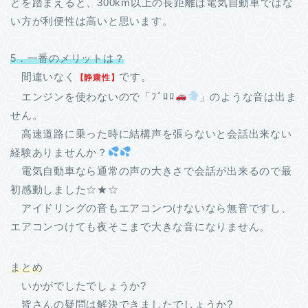
とを踏まえると、300km以上の長距離は電気自動車ではな
い方が利便性は高いと思います。
5．一番のメリットは？
間違いなく
です。
【静粛性】
エンジンを使わないので「ﾌﾞﾛﾛ
」のような音は出ま
せん。
高速道路に乗った時に結構声を張らないと会話出来ない
経験ありませんか？
電気自動車なら通常の声の大きさで会話が出来るので最
初感動しました☆★☆
アイドリングの音もエアコンつけないなら無音ですし、
エアコンつけても夜そこまで大きな音になりません。
まとめ
いかがでしたでしょうか?
皆さんの疑問は解決できましたでしょうか?