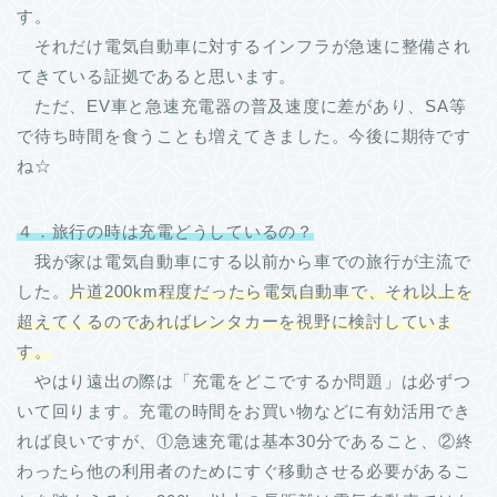
す。
それだけ電気自動車に対するインフラが急速に整備され
てきている証拠であると思います。
ただ、EV車と急速充電器の普及速度に差があり、SA等
で待ち時間を食うことも増えてきました。今後に期待です
ね☆
４．旅行の時は充電どうしているの？
我が家は電気自動車にする以前から車での旅行が主流で
した。
片道200km程度だったら電気自動車で、それ以上を
超えてくるのであればレンタカーを視野に検討していま
す。
やはり遠出の際は「充電をどこでするか問題」は必ずつ
いて回ります。充電の時間をお買い物などに有効活用でき
れば良いですが、①急速充電は基本30分であること、②終
わったら他の利用者のためにすぐ移動させる必要があるこ