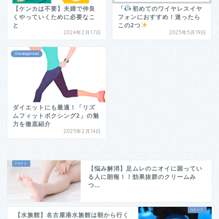
【ケンカは不要】夫婦で仲良
「
初めてのワイヤレスイヤ
くやっていくために必要なこ
フォンにおすすめ！迷ったら
と
この2つ
2024年2月17日
2025年5月19日
Uncategorized
ダイエットにも最適！「リズ
ムフィットボクシング2」の魅
力を徹底紹介
2025年2月14日
【悩み解消】足ムレのニオイに困ってい
る人に朗報！！効果抜群のクリームみ
つ...
【水族館】名古屋港水族館は朝から行く