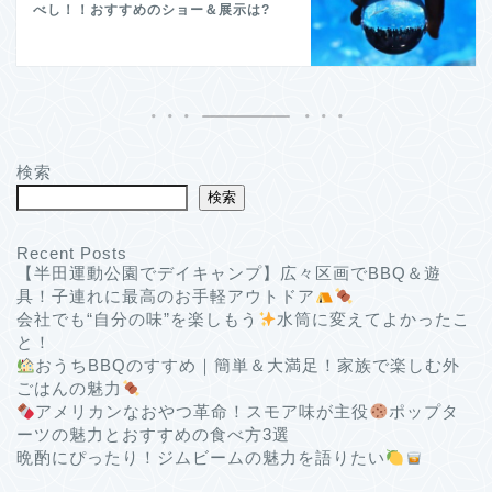
べし！！おすすめのショー＆展示は?
検索
検索
Recent Posts
【半田運動公園でデイキャンプ】広々区画でBBQ＆遊
具！子連れに最高のお手軽アウトドア
会社でも“自分の味”を楽しもう
水筒に変えてよかったこ
と！
おうちBBQのすすめ｜簡単＆大満足！家族で楽しむ外
ごはんの魅力
アメリカンなおやつ革命！スモア味が主役
ポップタ
ーツの魅力とおすすめの食べ方3選
晩酌にぴったり！ジムビームの魅力を語りたい