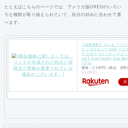
たとえばこちらのページでは、アメリカ版OREOのいろい
ろな種類が取り揃えられていて、自分の好みに合わせて選
べます。
【送料無料】 オレオ ファミ
ズ メガスタッフ 499g ナビ
子 おやつ スナック パーティ
sco】Oreo Family Size Mega
7.6 oz
価格：2,100円（税込、送料
5/12時点)
楽