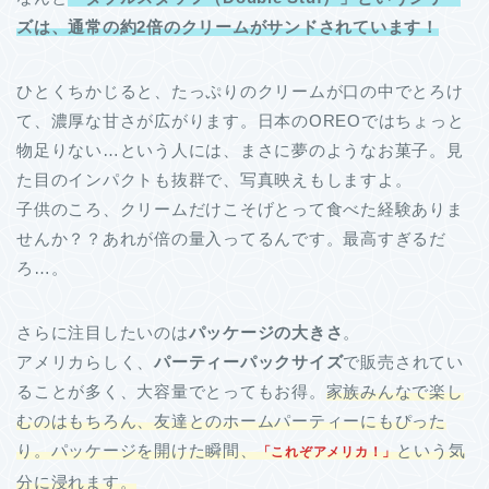
ズは、通常の約2倍のクリームがサンドされています！
ひとくちかじると、たっぷりのクリームが口の中でとろけ
て、濃厚な甘さが広がります。日本のOREOではちょっと
物足りない…という人には、まさに夢のようなお菓子。見
た目のインパクトも抜群で、写真映えもしますよ。
子供のころ、クリームだけこそげとって食べた経験ありま
せんか？？あれが倍の量入ってるんです。最高すぎるだ
ろ…。
さらに注目したいのは
パッケージの大きさ
。
アメリカらしく、
パーティーパックサイズ
で販売されてい
ることが多く、大容量でとってもお得。
家族みんなで楽し
むのはもちろん、友達とのホームパーティーにもぴった
り。パッケージを開けた瞬間、
という気
「これぞアメリカ！」
分に浸れます。