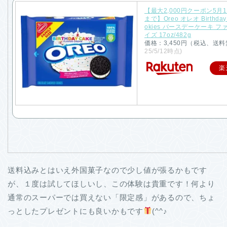
【最大2,000円クーポン5月16
まで】Oreo オレオ Birthday
okies バースデーケーキ 
イズ 17oz/482g
価格：3,450円（税込、送料
25/5/12時点)
楽
送料込みとはいえ外国菓子なので少し値が張るかもです
が、１度は試してほしいし、この体験は貴重です！何より
通常のスーパーでは買えない「限定感」があるので、ちょ
っとしたプレゼントにも良いかもです
(^^♪