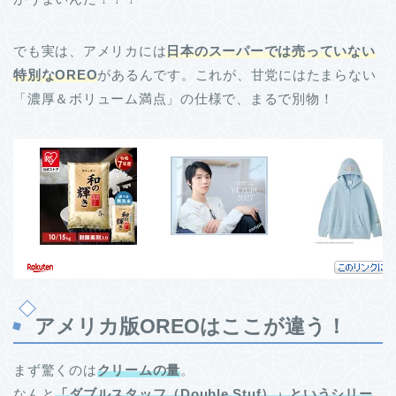
でも実は、アメリカには
日本のスーパーでは売っていない
特別なOREO
があるんです。これが、甘党にはたまらない
「濃厚＆ボリューム満点」の仕様で、まるで別物！
アメリカ版OREOはここが違う！
まず驚くのは
クリームの量
。
なんと
「ダブルスタッフ（Double Stuf）」というシリー